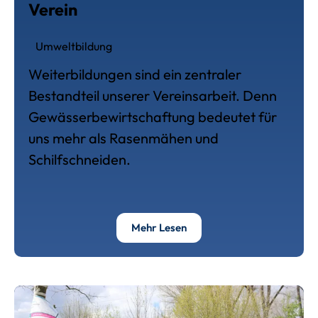
Verein
Umweltbildung
Weiterbildungen sind ein zentraler
Bestandteil unserer Vereinsarbeit. Denn
Gewässerbewirtschaftung bedeutet für
uns mehr als Rasenmähen und
Schilfschneiden.
Über Deine Weiterbildungs
Mehr Lesen