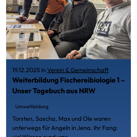
Veröffentl
19.12.2025 in
Verein & Gemeinschaft
Weiterbildung Fischereibiologie 1 –
Unser Tagebuch aus NRW
Umweltbildung
Torsten, Sascha, Max und Ole waren
unterwegs für Angeln in Jena. Ihr Fang:
viel Wissen rund ums …