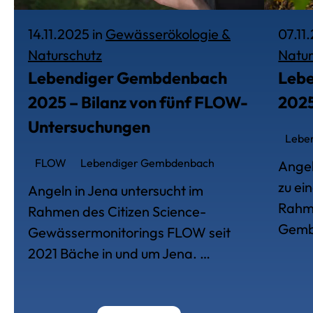
14.11.2025 in
Gewässerökologie &
07.11
Veröffentlich am 14. November 20
Naturschutz
Natur
Lebendiger Gembdenbach
Leb
2025 – Bilanz von fünf FLOW-
2025
Untersuchungen
Lebe
FLOW
Lebendiger Gembdenbach
Angel
zu ei
Angeln in Jena untersucht im
Rahme
Rahmen des Citizen Science-
Gemb
Gewässermonitorings FLOW seit
2021 Bäche in und um Jena. …