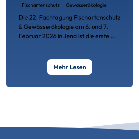
Fischartenschutz
Gewässerökologie
Die 22. Fachtagung Fischartenschutz
& Gewässerökologie am 6. und 7.
Februar 2026 in Jena ist die erste …
Über 22. Fachtagu
Mehr Lesen