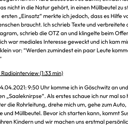
as nicht in die Natur gehört, in einen Müllbeutel zu 
ersten „Einsatz“ merkte ich jedoch, dass es Hilfe v
enschen braucht. Ich schrieb Texte und verbreitete 
tagram, schrieb die OTZ an und klingelte beim Off
lich war mediales Interesse geweckt und ich kam mi
 klein vor: “Werden zumindest ein paar Leute komm
”
 Radiointerview (1:33 min)
4.04.2021: 9:50 Uhr komme ich in Göschwitz an un
n „Saaleknirpse“. Als erstes schaue ich nur mal so h
ter die Rohrleitung, drehe mich um, gehe zum Auto
 und Müllbeutel. Bevor ich starten kann, kommt Su
ihren Kindern und wir machen uns erstmal persönli