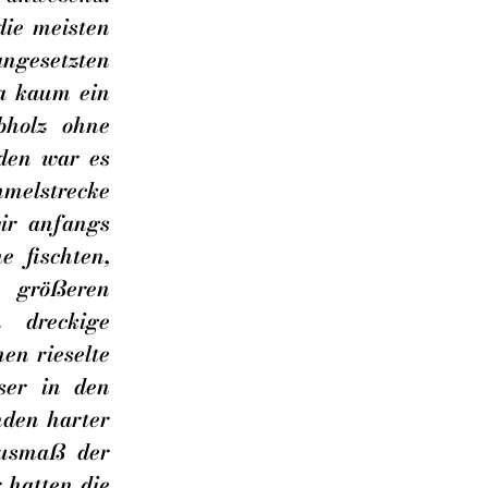
die meisten
angesetzten
da kaum ein
bholz ohne
nden war es
mmelstrecke
ir anfangs
 fischten,
 größeren
h dreckige
en rieselte
ser in den
nden harter
Ausmaß der
 hatten die