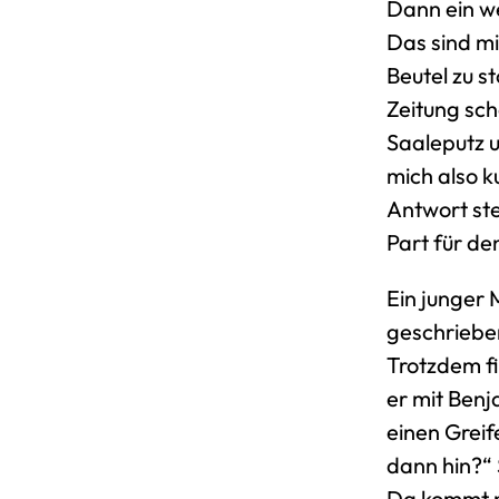
Dann ein we
Das sind mi
Beutel zu s
Zeitung sc
Saaleputz u
mich also 
Antwort ste
Part für de
Ein junger
geschrieben
Trotzdem fin
er mit Ben
einen Greif
dann hin?“ 
Da kommt n