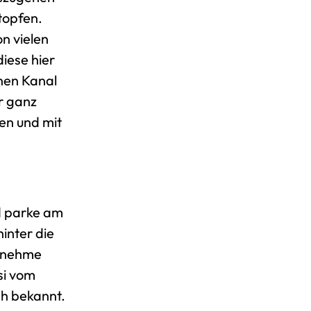
stopfen.
on vielen
diese hier
enen Kanal
r ganz
en und mit
d parke am
inter die
, nehme
si vom
ch bekannt.