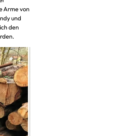
ie Arme von
andy und
mich den
erden.