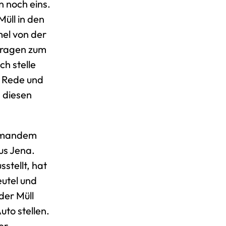
n noch eins.
Müll in den
mel von der
Fragen zum
h stelle
0 Rede und
m diesen
jemandem
us Jena.
sstellt, hat
utel und
der Müll
uto stellen.
er