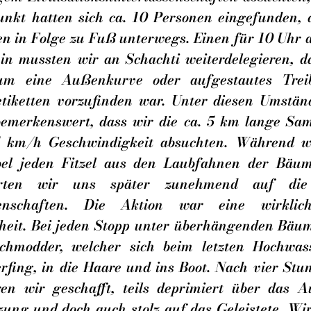
nkt hatten sich ca. 10 Personen eingefunden, 
n in Folge zu Fuß unterwegs. Einen für 10 Uhr 
in mussten wir an Schachti weiterdelegieren, 
m eine Außenkurve oder aufgestautes Trei
etiketten vorzufinden war. Unter diesen Umstä
emerkenswert, dass wir die ca. 5 km lange Sa
,5 km/h Geschwindigkeit absuchten. Während w
bel jeden Fitzel aus den Laubfahnen der Bäume
ierten wir uns später zunehmend auf die
senschaften. Die Aktion war eine wirklic
eit. Bei jeden Stopp unter überhängenden Bäum
chmodder, welcher sich beim letzten Hochwas
fing, in die Haare und ins Boot. Nach vier Stu
ren wir geschafft, teils deprimiert über das 
ung und doch auch stolz auf das Geleistete. Wir