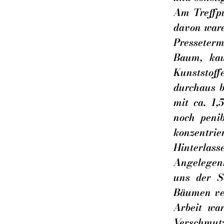
Am Treffpu
davon ware
Presseterm
Baum, kau
Kunststoff
durchaus b
mit ca. 1
noch peni
konzentr
Hinterlas
Angelegenh
uns der S
Bäumen ver
Arbeit wa
Verschmutz