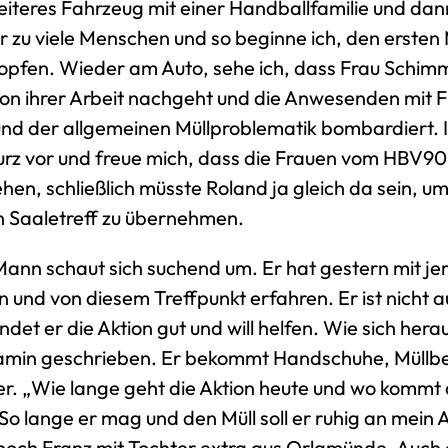
iteres Fahrzeug mit einer Handballfamilie und dan
r zu viele Menschen und so beginne ich, den ersten 
topfen. Wieder am Auto, sehe ich, dass Frau Schim
hon ihrer Arbeit nachgeht und die Anwesenden mit 
nd der allgemeinen Müllproblematik bombardiert. Ic
kurz vor und freue mich, dass die Frauen vom HBV9
hen, schließlich müsste Roland ja gleich da sein, u
n Saaletreff zu übernehmen.
 Mann schaut sich suchend um. Er hat gestern mit 
 und von diesem Treffpunkt erfahren. Er ist nicht a
det er die Aktion gut und will helfen. Wie sich herau
jamin geschrieben. Er bekommt Handschuhe, Müllbe
er. „Wie lange geht die Aktion heute und wo kommt 
So lange er mag und den Müll soll er ruhig an mein A
och Franz mit Tochter extra aus Orlamünde. Auch 