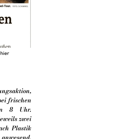
 hier
ungsaktion,
ei frischen
en 8 Uhr.
eweils zwei
ach Plastik
, anwesend.