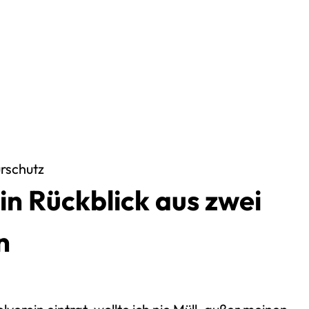
Discord Server
na Instagram
Tube-Kanal
oud
am 29. April 2021
rschutz
in Rückblick aus zwei
n