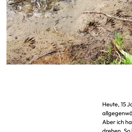
Heute, 15 J
allgegenwär
Aber ich h
drehen. So 