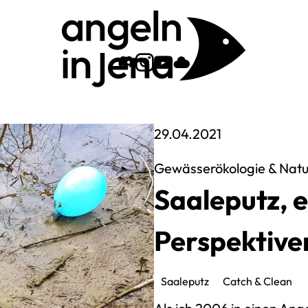
Zum Angeln-In-Jena 
Zum Angeln-In-Je
Zu unserem You
Zu unserer Cl
Veröffentlich 
29.04.2021
Gewässerökologie & Natu
Saaleputz, e
Perspektive
Saaleputz
Catch & Clean