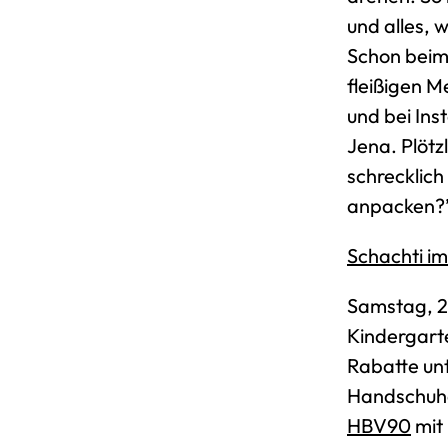
und alles, w
Schon beim 
fleißigen M
und bei Ins
Jena. Plötz
schrecklich
anpacken?
Schachti im
Samstag, 2
Kindergarte
Rabatte un
Handschuhe
HBV90
mit 