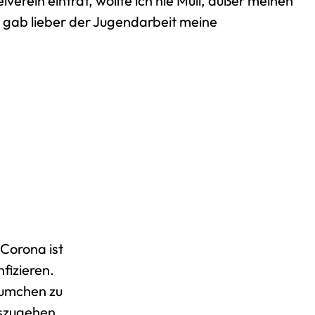
lverein eintrat, wollte ich nie Müll, außer meinen
gab lieber der Jugendarbeit meine
 Corona ist
fizieren.
äumchen zu
oszugehen