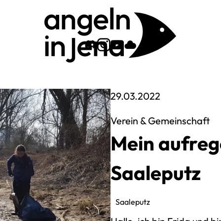
Zum Angeln-In-Jena 
Zum Angeln-In-Je
Zu unserem You
Zu unserer Cl
Veröffentlich
29.03.2022
Verein & Gemeinschaft
Mein aufreg
Saaleputz
Saaleputz