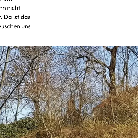
hn nicht
. Da ist das
wuschen uns