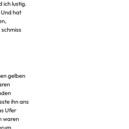
ich lustig.
. Und hat
en,
e schmiss
ßen gelben
aren
unden
ste ihn ans
as Ufer
n waren
herum