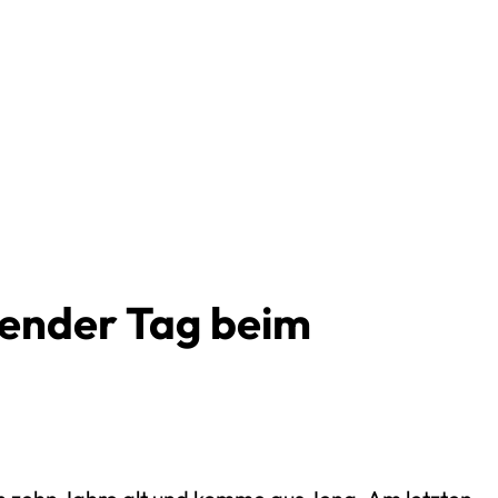
Discord Server
na Instagram
Tube-Kanal
oud
 am 29. März 2022
ender Tag beim