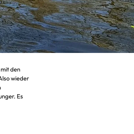
 mit den
Also wieder
h
unger. Es