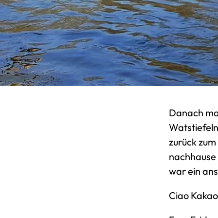
Danach mac
Watstiefel
zurück zum
nachhause 
war ein an
Ciao Kakao