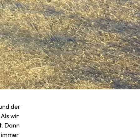
 und der
Als wir
t. Dann
n immer