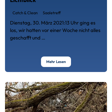
Catch & Clean
Saaletreff
Dienstag, 30. März 2021:13 Uhr ging es
los, wir hatten vor einer Woche nicht alles
geschafft und …
Über Lichtblick
Mehr Lesen