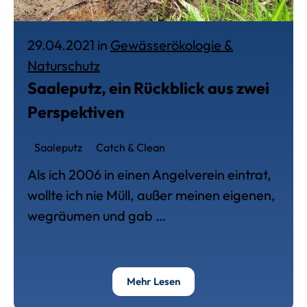
29.04.2021 in
Gewässerökologie &
Veröffentlich am 29. April 2021, in
Naturschutz
Saaleputz, ein Rückblick aus zwei
Perspektiven
Saaleputz
Catch & Clean
Als ich 2006 in einen Angelverein eintrat,
wollte ich nie Müll, außer meinen eigenen,
wegräumen und gab …
Über Saaleputz, Ein Rückbl
Mehr Lesen