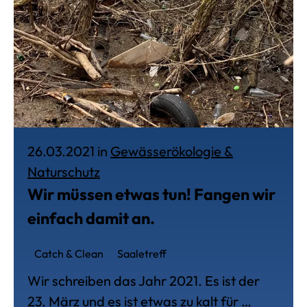
26.03.2021 in
Gewässerökologie &
Veröffentlich am 26. März 2021, in
Naturschutz
Wir müssen etwas tun! Fangen wir
einfach damit an.
Catch & Clean
Saaletreff
Wir schreiben das Jahr 2021. Es ist der
23. März und es ist etwas zu kalt für …