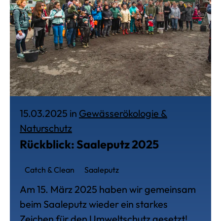
15.03.2025 in
Gewässerökologie &
Veröffentlich am 15. März 2025, in
Naturschutz
Rückblick: Saaleputz 2025
Catch & Clean
Saaleputz
Am 15. März 2025 haben wir gemeinsam
beim Saaleputz wieder ein starkes
Zeichen für den Umweltschutz gesetzt! …