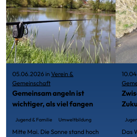
05.06.2026 in
Verein &
10.04
Veröffentlich am 5. Juni 2026, in
Gemeinschaft
Geme
Gemeinsam angeln ist
Zwis
wichtiger, als viel fangen
Zuku
Jugend & Familie
Umweltbildung
Jugen
Mitte Mai. Die Sonne stand hoch
Das W