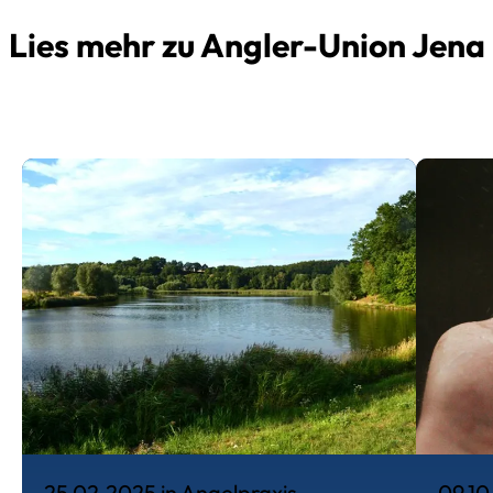
Lies mehr zu Angler-Union Jena
Veröffentlich am 25.
25.02.2025 in
Angelpraxis
09.10